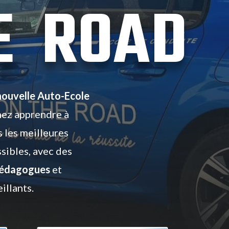
E ROAD
nouvelle Auto-Ecole
nez apprendre à
 les meilleures
sibles, avec des
édagogues
et
illants.