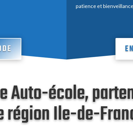
patience et bienveillance
ODE
E
e Auto-école, parte
e région Ile-de-Fran