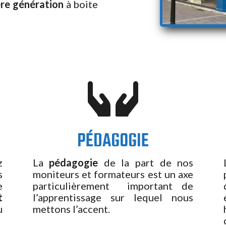
ère génération
à boite

PÉDAGOGIE
z
La
pédagogie
de la part de nos
s
moniteurs et formateurs est un axe
e
particulièrement important de
t
l’apprentissage sur lequel nous
u
mettons l’accent.