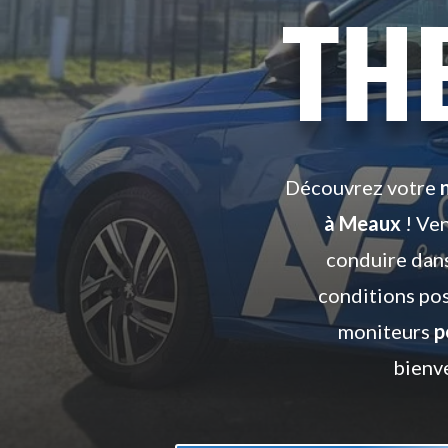
TH
Découvrez votre
à Meaux
! Ve
conduire dans
conditions pos
moniteurs
p
bienve