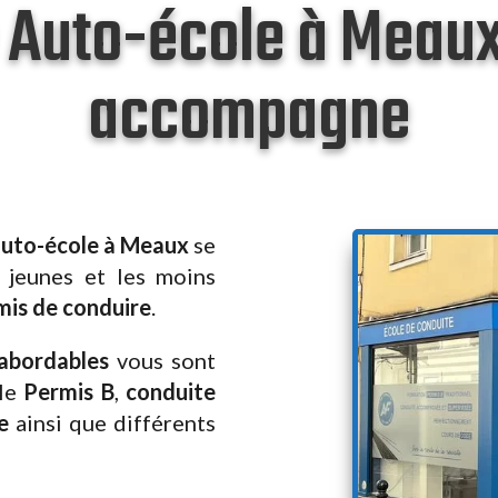
 Auto-école à Meau
accompagne
auto-école à Meaux
se
s jeunes et les moins
rmis de conduire
.
 abordables
vous sont
lle
Permis B
,
conduite
e
ainsi que différents