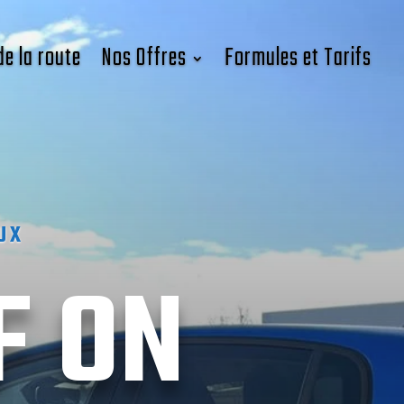
de la route
Nos Offres
Formules et Tarifs
UX
F ON