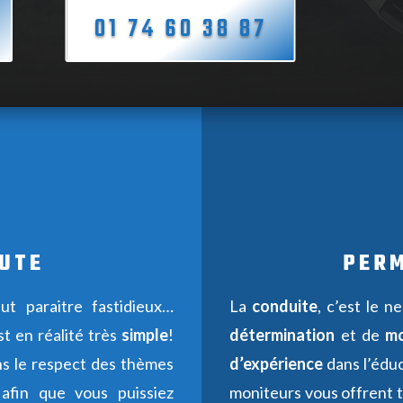
01 74 60 38 87
OUTE
PERM
t paraitre fastidieux…
La
conduite
, c’est le 
st en réalité très
simple
!
détermination
et de
mo
s le respect des thèmes
d’expérience
dans l’éduc
afin que vous puissiez
moniteurs vous offrent 