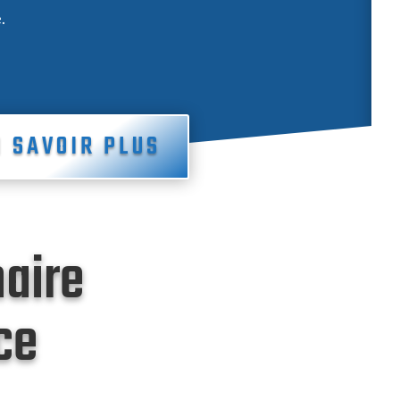
.
N SAVOIR PLUS
naire
ce