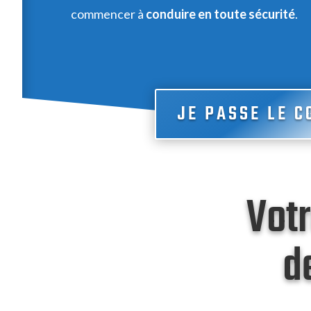
commencer à
conduire en toute sécurité
.
JE PASSE LE C
Votr
d